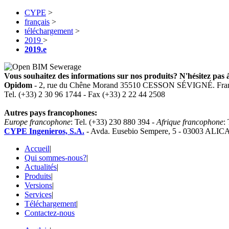
CYPE
>
français
>
téléchargement
>
2019
>
2019.e
Vous souhaitez des informations sur nos produits? N'hésitez pas à
Opidom
- 2, rue du Chêne Morand 35510 CESSON SÉVIGNÉ. Fra
Tel. (+33) 2 30 96 1744 - Fax (+33) 2 22 44 2508
Autres pays francophones:
Europe francophone
: Tel. (+33) 230 880 394 -
Afrique francophone
:
CYPE Ingenieros, S.A.
- Avda. Eusebio Sempere, 5 - 03003 ALIC
Accueil
|
Qui sommes-nous?
|
Actualités
|
Produits
|
Versions
|
Services
|
Téléchargement
|
Contactez-nous