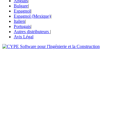
Anglais
|
Bulgare
|
Espagnol
|
Espagnol (Mexique)
|
Italien
|
Portugais
|
Autres distributeurs
|
Avis Légal